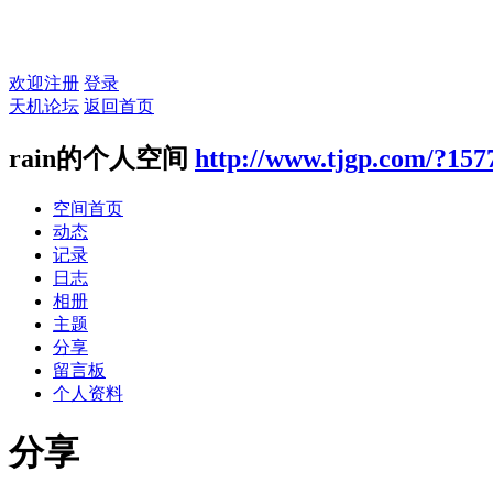
欢迎注册
登录
天机论坛
返回首页
rain的个人空间
http://www.tjgp.com/?157
空间首页
动态
记录
日志
相册
主题
分享
留言板
个人资料
分享