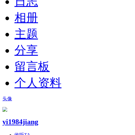
日志
相册
主题
分享
留言板
个人资料
头像
yi1984jiang
收听TA