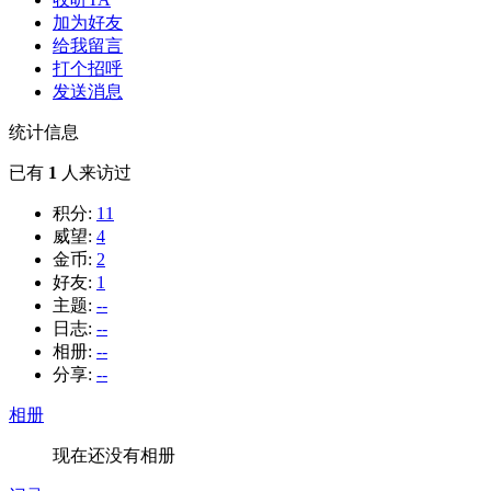
加为好友
给我留言
打个招呼
发送消息
统计信息
已有
1
人来访过
积分:
11
威望:
4
金币:
2
好友:
1
主题:
--
日志:
--
相册:
--
分享:
--
相册
现在还没有相册