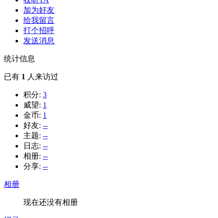
加为好友
给我留言
打个招呼
发送消息
统计信息
已有
1
人来访过
积分:
3
威望:
1
金币:
1
好友:
--
主题:
--
日志:
--
相册:
--
分享:
--
相册
现在还没有相册