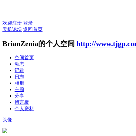
欢迎注册
登录
天机论坛
返回首页
BrianZenia的个人空间
http://www.tjgp.c
空间首页
动态
记录
日志
相册
主题
分享
留言板
个人资料
头像