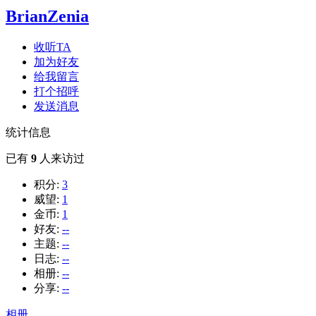
BrianZenia
收听TA
加为好友
给我留言
打个招呼
发送消息
统计信息
已有
9
人来访过
积分:
3
威望:
1
金币:
1
好友:
--
主题:
--
日志:
--
相册:
--
分享:
--
相册