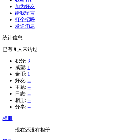
加为好友
给我留言
打个招呼
发送消息
统计信息
已有
9
人来访过
积分:
3
威望:
1
金币:
1
好友:
--
主题:
--
日志:
--
相册:
--
分享:
--
相册
现在还没有相册