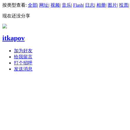
按类型查看:
全部
|
网址
|
视频
|
音乐
|
Flash
|
日志
|
相册
|
图片
|
投票
|
现在还没分享
itkapov
加为好友
给我留言
打个招呼
发送消息