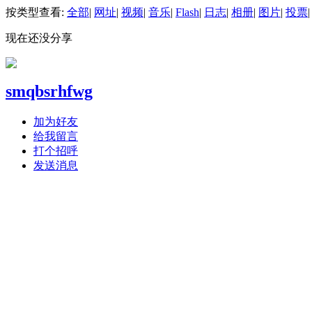
按类型查看:
全部
|
网址
|
视频
|
音乐
|
Flash
|
日志
|
相册
|
图片
|
投票
|
现在还没分享
smqbsrhfwg
加为好友
给我留言
打个招呼
发送消息