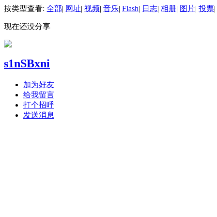
按类型查看:
全部
|
网址
|
视频
|
音乐
|
Flash
|
日志
|
相册
|
图片
|
投票
|
现在还没分享
s1nSBxni
加为好友
给我留言
打个招呼
发送消息