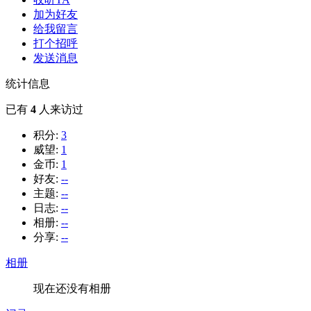
加为好友
给我留言
打个招呼
发送消息
统计信息
已有
4
人来访过
积分:
3
威望:
1
金币:
1
好友:
--
主题:
--
日志:
--
相册:
--
分享:
--
相册
现在还没有相册