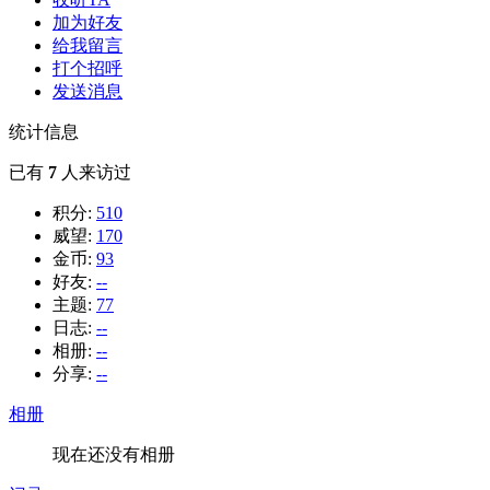
加为好友
给我留言
打个招呼
发送消息
统计信息
已有
7
人来访过
积分:
510
威望:
170
金币:
93
好友:
--
主题:
77
日志:
--
相册:
--
分享:
--
相册
现在还没有相册