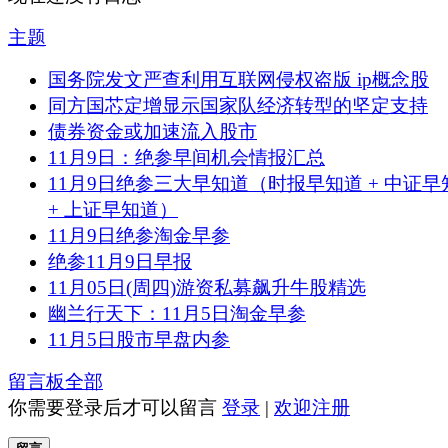
主题
国务院发文严查利用互联网侵权盗版 ip概念股
同方国芯定增显示国家队经济转型的坚定支持
债券资金或加速流入股市
11月9日：绝参早间机会情报汇总
11月9日绝参三大早知道（时报早知道 + 中证早
+ 上证早知道）
11月9日绝参淘金早参
绝参11月9日早报
11月05日(周四)游资私募飙升牛股精选
幽兰行天下：11月5日淘金早参
11月5日股市早盘内参
留言板
全部
你需要登录后才可以留言
登录
|
欢迎注册