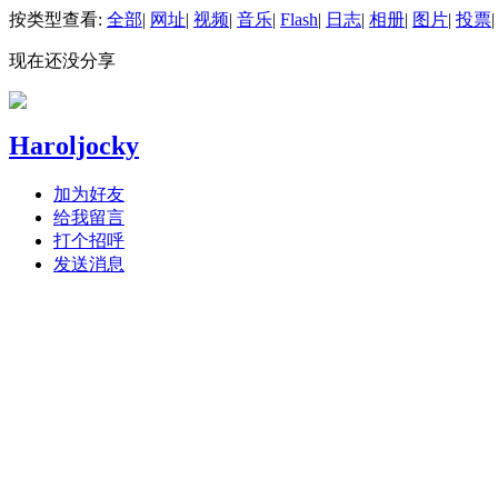
按类型查看:
全部
|
网址
|
视频
|
音乐
|
Flash
|
日志
|
相册
|
图片
|
投票
|
现在还没分享
Haroljocky
加为好友
给我留言
打个招呼
发送消息