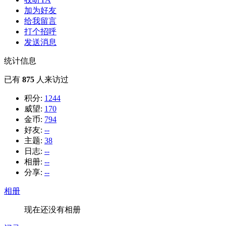
加为好友
给我留言
打个招呼
发送消息
统计信息
已有
875
人来访过
积分:
1244
威望:
170
金币:
794
好友:
--
主题:
38
日志:
--
相册:
--
分享:
--
相册
现在还没有相册