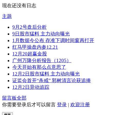
现在还没有日志
主题
9月2号盘后分析
9日股市猛料 主力动向曝光
1月数据今公布 存准下调时间窗再打开
红马甲操盘内参12.21
12月20超赢金股
广州万隆分析报告（1205）
今天开始有那么点意思了
12月2日股市猛料 主力动向曝光
证监会首开“杀戒” 郭树清言论获追捧
12月2日异动追踪
留言板
全部
你需要登录后才可以留言
登录
|
欢迎注册